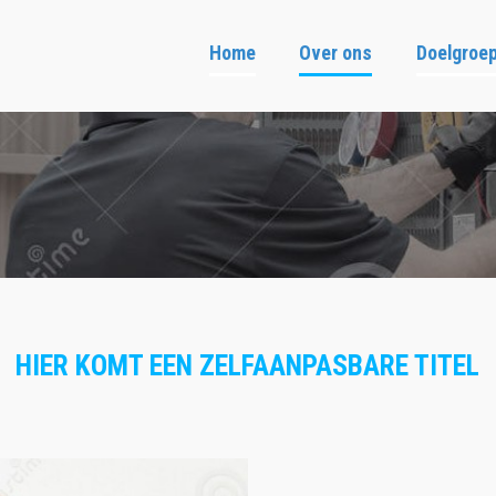
Home
Over ons
Doelgroe
HIER KOMT EEN ZELFAANPASBARE TITEL