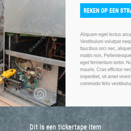
REKEN OP EEN STR
Aliquam eget lectus arcu
Vestibulum volutpat neque
faucibus orci nec, aliquet
mattis non. Pellentesque 
eget fermentum tortor. N
mauris. Cras efficitur ne
imperdiet, sit amet viver
commodo felis vestibulu
Dit is een tickertape item