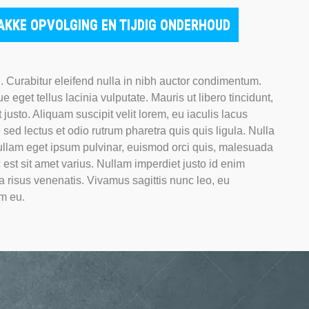
AKKE OPVOLGING EN TIJDIG ONDERHOUD
. Curabitur eleifend nulla in nibh auctor condimentum.
 eget tellus lacinia vulputate. Mauris ut libero tincidunt,
 justo. Aliquam suscipit velit lorem, eu iaculis lacus
sed lectus et odio rutrum pharetra quis quis ligula. Nulla
ullam eget ipsum pulvinar, euismod orci quis, malesuada
c est sit amet varius. Nullam imperdiet justo id enim
ra risus venenatis. Vivamus sagittis nunc leo, eu
m eu.