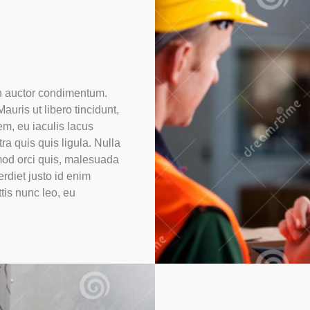
bh auctor condimentum.
auris ut libero tincidunt,
rem, eu iaculis lacus
ra quis quis ligula. Nulla
mod orci quis, malesuada
erdiet justo id enim
tis nunc leo, eu